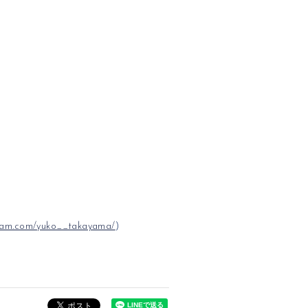
gram.com/yuko__takayama/
)