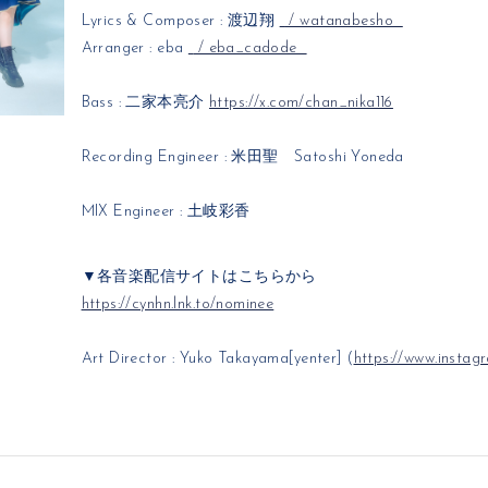
Lyrics & Composer : 渡辺翔
/ watanabesho
Arranger : eba
/ eba_cadode
Bass : 二家本亮介
https://x.com/chan_nika116
Recording Engineer : 米田聖 Satoshi Yoneda
MIX Engineer : 土岐彩香
▼各音楽配信サイトはこちらから
https://cynhn.lnk.to/nominee
Art Director : Yuko Takayama[yenter] (
https://www.insta