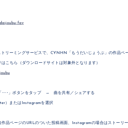
daijoubu-fav
信ストリーミングサービスで、CYNHN「もうだいじょうぶ」の作品ペ
ジはこちら（ダウンロードサイトは対象外となります）
ijoubu
る「･･･」ボタンをタップ → 曲を共有／シェアする
er）またはInstagramを選択
）の場合は作品ページのURLのついた投稿画面、Instagramの場合はスト