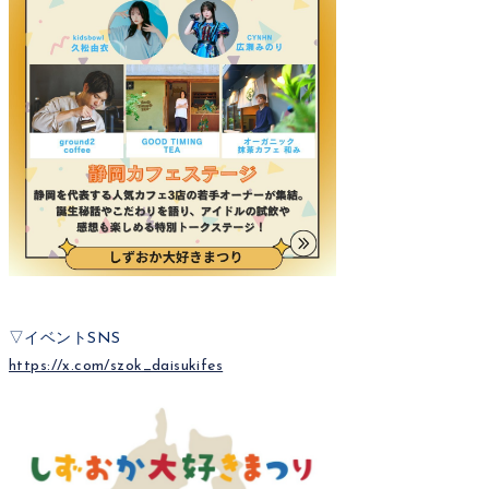
▽イベントSNS
https://x.com/szok_daisukifes