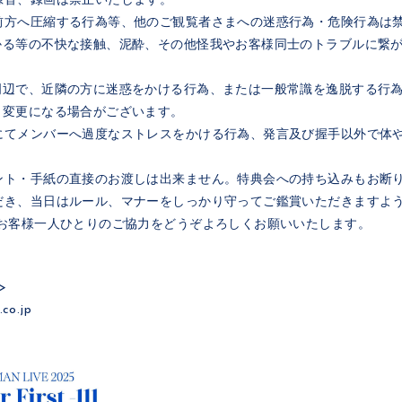
録音、録画は禁止いたします。
前方へ圧縮する行為等、他のご観覧者さまへの迷惑行為・危険行為は
つかる等の不快な接触、泥酔、その他怪我やお客様同士のトラブルに繋か
周辺で、近隣の方に迷惑をかける行為、または一般常識を逸脱する行
更になる場合がございます。
にてメンバーへ過度なストレスをかける行為、発言及び握手以外で
ゼント・手紙の直接のお渡しは出来ません。特典会への持ち込みもお断
゙き、当日はルール、マナーをしっかり守ってご鑑賞いただきますよ
 お客様一人ひとりのご協力をどうぞよろしくお願いいたします。
>
co.jp