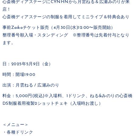
心斎橋ディアステージにCYNHNから月雲ねる＆広瀬みのりが来
店！
心斎橋ディアステージの制服を着用してミニライブ＆特典会あり
事前Zaikoチケット販売（4月30日(水)12:00〜販売開始）
整理番号順入場・スタンディング ※整理番号は先着付与となり
ます。
日：2025年5月9日（金）
時間：開場19:00
出演：月雲ねる / 広瀬みのり
料金：5,000円(税込)※入場料、1ドリンク、ねる&みのりの心斎橋
DS制服着用複製2ショットチェキ（入場時お渡し）
＜メニュー＞
・各種ドリンク