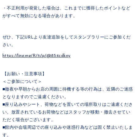
・不正利用が発覚した場合は、これまでに獲得したポイントなど
がすべて無効になる場合があります。
ぜひ、下記URLより友達追加をしてスタンプラリーにご参加くだ
さい。
https://line.me/R/ti/p/@854cdkny
【お願い・注意事項】
＜ご参加について＞
■徹夜や早朝からお店の周囲に待機する等の行為は、近隣のご迷惑
となりますのでご遠慮ください。
■座り込みやシート、荷物などを置いての場所取りはご遠慮くださ
い。放置されているお荷物などはスタッフが移動・撤去させてい
ただく場合がございます。
■館内や会場周辺での座り込みや迷惑行為などは固く禁止いたしま
す。