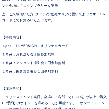
ント会場にてスタンプラリーを実施
当日ご来場頂いた方はCD予約/販売エリアに置いてあります、QR
コードにてお集めいただけます。
【特典内容】
４pt：「INVERSIOИ」オリジナルカード
１０pt：お見送り会１回参加無料
１５pt：２ショット撮影会１回参加無料
２０pt：囲み集合撮影１回参加無料
【注意事項】
・リリースイベント当日、会場にて各部ごとにCDを1枚以上ご購入
(ご予約)で1ポイントを溜めることが可能です。・オンラインイベ