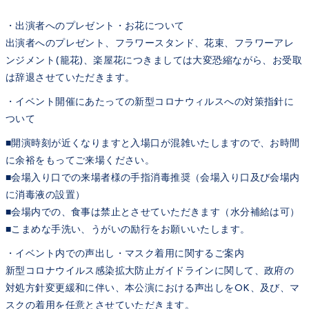
・出演者へのプレゼント・お花について
出演者へのプレゼント、フラワースタンド、花束、フラワーアレ
ンジメント(籠花)、楽屋花につきましては大変恐縮ながら、お受取
は辞退させていただきます。
・イベント開催にあたっての新型コロナウィルスへの対策指針に
ついて
■開演時刻が近くなりますと入場口が混雑いたしますので、お時間
に余裕をもってご来場ください。
■会場入り口での来場者様の手指消毒推奨（会場入り口及び会場内
に消毒液の設置）
■会場内での、食事は禁止とさせていただきます（水分補給は可）
■こまめな手洗い、うがいの励行をお願いいたします。
・イベント内での声出し・マスク着用に関するご案内
新型コロナウイルス感染拡大防止ガイドラインに関して、政府の
対処方針変更緩和に伴い、本公演における声出しをOK、及び、マ
スクの着用を任意とさせていただきます。