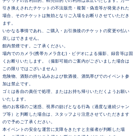
チケットの営利目的、転売目的での利用は禁止いたします。万一
引き換えされたチケットの不法販売・複製・偽造等が発覚された
場合、そのチケットは無効となりご入場をお断りさせていただき
ます。
いかなる事情であれ、ご購入・お引換後のチケットの変更や払い
戻しはできません。
館内禁煙です。ご了承ください。
場内でのカメラ(携帯カメラ含む)・ビデオによる撮影、録音等は固
くお断りいたします。（撮影可能のご案内がございました場合は
この限りではございません）
危険物、酒類の持ち込みおよび飲酒後、酒気帯びでのイベント参
加は禁止です。
ゴミは各自の責任で処理、またはお持ち帰りいただくようお願い
いたします。
他のお客様のご迷惑、視界の妨げとなる行為（過度な連続ジャン
プ等）と判断した場合は、スタッフより注意させていただきます
ので予めご了承ください。
本イベントの安全な運営に支障をきたすと主催者が判断した場