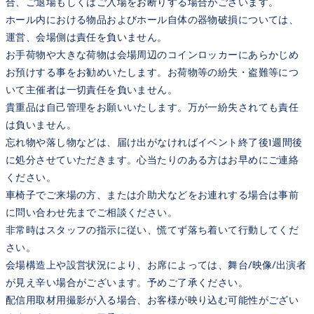
合、ご退場もしくはご入場をお断りする場合がございます。
ホール内における物品およびホール自体の器物破損については、
運営、会場側は責任を負いません。
お手荷物や大きな荷物は会場周辺のコインロッカーにあらかじめ
お預けする事をお勧めいたします。お荷物等の紛失・盗難等につ
いて主催者は一切責任を負いません。
貴重品は自己管理をお願いいたします。万が一紛失されても責任
は負いません。
忘れ物や落し物などは、届け出がなければイベント終了後1週間後
に処分させていただきます。心当たりのある方はお早めにご連絡
ください。
車椅子でご来場の方、または介助犬などをお連れする場合は事前
に問い合わせ先までご相談ください。
非常時はスタッフの指示に従い、慌てず落ち着いて行動してくだ
さい。
会場構造上や設営状況により、お席によっては、舞台/映像/出演者
が見え辛い場合がございます。予めご了承ください。
配信用取材用撮影が入る場合、お客様が映り込む可能性がござい