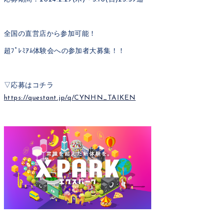
全国の直営店から参加可能！
超ﾌﾟﾚﾐｱﾑ体験会への参加者大募集！！
▽応募はコチラ
https://questant.jp/q/CYNHN_TAIKEN