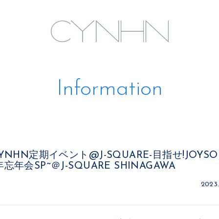
Information
(水)-CYNHN定期イベント@J-SQUARE-目指せ!JOY
023年忘年会SP~＠J-SQUARE SHINAGAWA
2023.