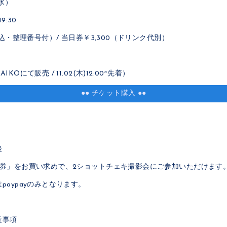
（水）
9:30
税込・整理番号付）/ 当日券￥3,300（ドリンク代別）
Oにて販売 / 11.02(木)12:00~先着）
●● チケット購入 ●●
後
影券」をお買い求めで、2ショットチェキ撮影会にご参加いただけます
paypayのみとなります。
意事項