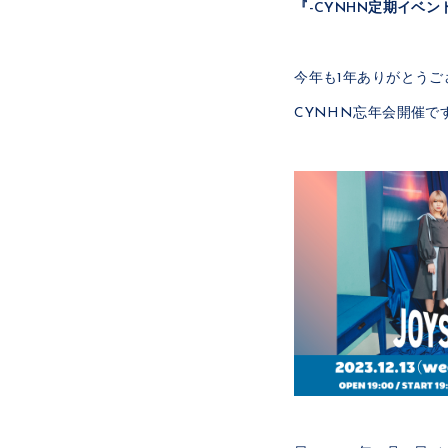
『-CYNHN定期イベント@
今年も1年ありがとうご
CYNHN忘年会開催で