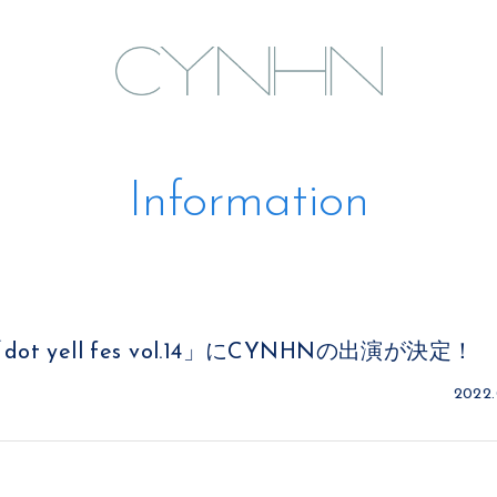
Information
「dot yell fes vol.14」にCYNHNの出演が決定！
2022.