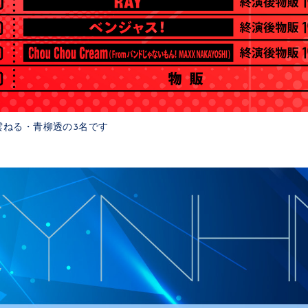
雲ねる・青柳透の3名です