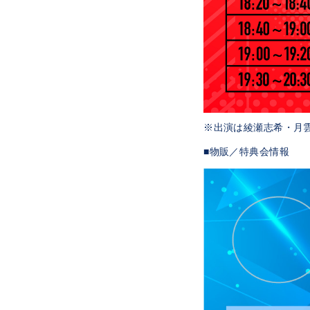
※出演は綾瀬志希・月
■物販／特典会情報