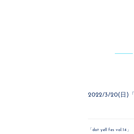
2022/3/20(日)
「dot yell fes vol.14」