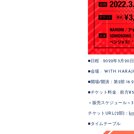
■日程 : 2022年3月20日
■会場 : WITH HAR
■開場/開演：第2部 16:20
■チケット料金 : 前方¥5,
＜販売スケジュール＞3月1
チケットURL(2部)：
ht
■タイムテーブル