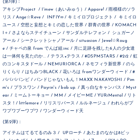
(第1弾)：
アキシブProject / I'mew（あいみゅう）/ Appare! / 雨模様のソラ
リス / Ange☆Reve / INFIY∞ / キミイロプロジェクト / キミイロ
ユース / 空想と妄想とキミの恋した世界 / 群青の世界 / KOMACH
I＋/ さよならステイチューン / サンダルテレフォン / シュガーノ
アール / シークレットシャノアール / situasion / Jewel☆Roug
e / チャペの泉 from でんぱ組.inc / 月に足跡を残した6人の少女達
は一体何を見たのか... / テラス×テラス / #DSPMSTARS / #2i2 / 虹
のコンキスタドール / NEMURIORCA / ネモフィラ新世界 / のら
りくらり / はちみつBLACK / 花いろは fromワンダーウィード / #
ババババンビ / バンドじゃないもん！MAXX NAKAYOSHI / Pim
m's / プラスワン / Payrin's / bob up. / 真っ白なキャンバス / Myst
ear / ミームトーキョー / MM / メイビーME / YURiMental / リト
スタ！/ littlemore / リリスリバース / ルルネージュ / われらがプ
ワプワプーワプワ / ワンダーウィード天
(第2弾)：
アイテムはてるてるのみ３ / UPローチ / あたまのなかは8ビッ