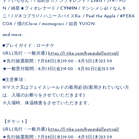
ト / いちぜん！/ 煌めき☆アンフォレント / Zsasz / JYA☆PO
N / 綺星★フィオレナード /
CYNHN
/ テンシメシ໒꒱ / なんキ
ニ！/ //ネコプラ// / ハニースパイスRe. / Peel the Apple / #PEXA
COA / 僕のClove / momograci / 結音 YUION
and more...
■プレイガイド：ローチケ
URL(先行・一般共通)
https://l-tike.com/hypeidolfestival/
★先行抽選期間：7月28日(水)19:00 - 8月5日(木)23:59
★一般受付期間：8月13日(金)19:00 - 8月20日(金)23:59
■注意事項：
※マスク又はフェイスシールドの着用必須(着用されていない方
は、入場のお断りをさせていただきます)
※入場時、体温検査をさせていただきます。
【チケット】
URL(先行・一般共通)
https://l-tike.com/hypeidolfestival/
★先行抽選期間：7月28日(水)19:00 - 8月5日(木)23:59