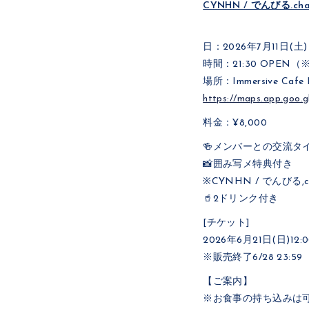
CYNHN / でんびる.c
日：2026年7月11日(土)
時間：21:30 OPEN（※
場所：Immersive Cafe 
https://maps.app.goo
料金：¥8,000
🍻メンバーとの交流タ
📸囲み写メ特典付き
※CYNHN / でんび
🥤2ドリンク付き
[チケット]
2026年6月21日(日)
※販売終了6/28 23:59
【ご案内】
※お食事の持ち込みは