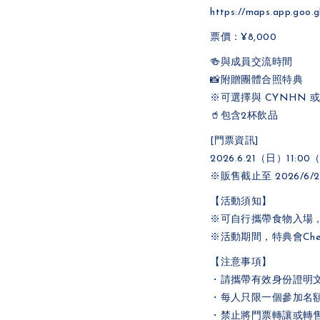
https://maps.app.goo
票價：¥8,000
🍻與成員交流時間
📸附贈團體合照特典
※可選擇與 CYNHN 
🥤包含2杯飲品
[門票資訊]
2026.6.21（日）11
※販售截止至 2026/6/
【活動須知】
※可自行攜帶食物入場
※活動期間，特典會Che
【注意事項】
・請攜帶有效身份證明
・每人只限一個參加名
・禁止將門票轉讓或轉