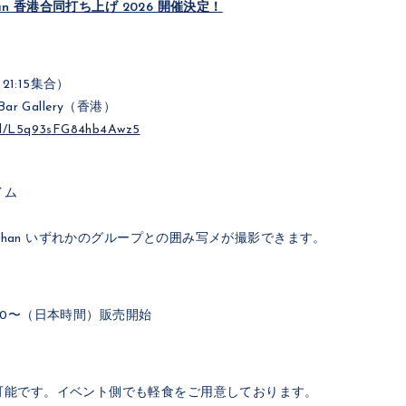
han 香港合同打ち上げ 2026 開催決定！
21:15集合）
Bar Gallery（香港）
.gl/L5q93sFG84hb4Awz5
イム
る,chan いずれかのグループとの囲み写メが撮影できます。
12:00〜（日本時間）販売開始
可能です。イベント側でも軽食をご用意しております。