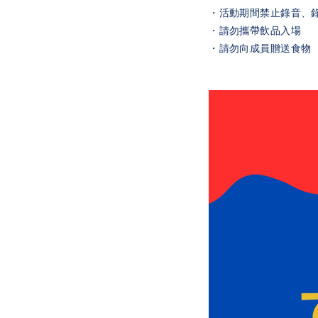
・活動期間禁止錄音、
・請勿攜帶飲品入場
・請勿向成員贈送食物