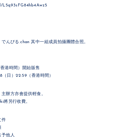
.gl/L5q93sFG84hb4Awz5
或 でんびる.chan 其中一組成員拍攝團體合照。
:00（香港時間）開始販售
28（日）22:59（香港時間）
，主辦方亦會提供輕食。
ki將另行收費。
文件
額
售予他人