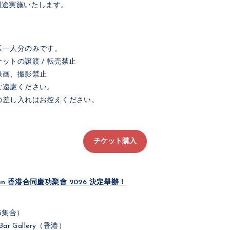
別途実施いたします。
様一人分のみです。
ットの譲渡 / 転売禁止
録画、撮影禁止
ご遠慮ください。
の差し入れはお控えください。
チケット購入
han 香港合同慶功聚會 2026 決定舉辦！
15集合）
Bar Gallery（香港）