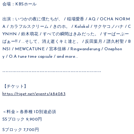
会場：KBSホール
出演：いつかの夜に僕たちが、 / 稲場愛香 / AQ / OCHA NORM
A / カラフルスクリーム / きのホ。 / Kolokol / サクヤコノハナ / C
YNHN / 鈴木萌花 / すべての瞬間はきみだった。 / すーぱーぷー
ばぁー!! / ...そして、消え逝くキミ達と。 / 反田葉月 / 譜久村聖 / B
NSI / MEWCATUNE / 宮本佳林 / Ringwanderung / Onephon
y / O.A tune time capsule / and more...
-------------------------------------------------------------
【チケット】
https://tiget.net/events/484083
＜料金＞各券種 1D別途必須
SSブロック 9,900円
Sブロック 7,700円