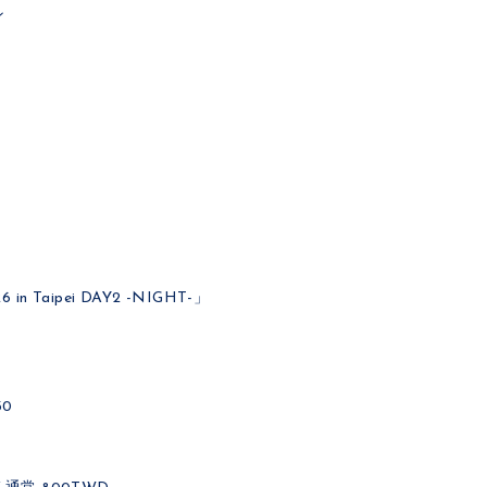
ン
 in Taipei DAY2 -NIGHT-」
30