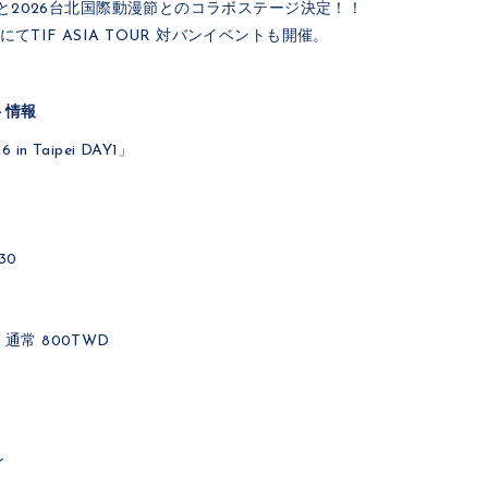
 2026と2026台北国際動漫節とのコラボステージ決定！！
rにてTIF ASIA TOUR 対バンイベントも開催。
ト情報
 in Taipei DAY1」
30
 通常 800TWD
ン