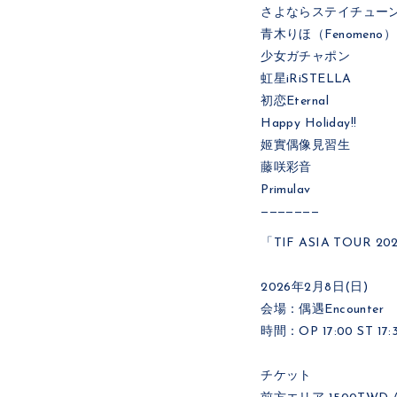
さよならステイチュー
青木りほ（Fenomeno）
少女ガチャポン
虹星iRiSTELLA
初恋Eternal
Happy Holiday!!
姬實偶像見習生
藤咲彩音
Primulav
———————
「TIF ASIA TOUR 2026
2026年2月8日(日)
会場：偶遇Encounter
時間：OP 17:00 ST 17:
チケット