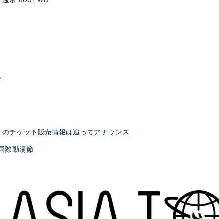
 通常 800TWD
ン
トのチケット販売情報は追ってアナウンス
台北国際動漫節