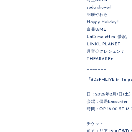
時空Astria
soda shower!
羽咲やわら
Happy Holiday!!
白晝U:ME
LaCrima effim. 儚淚。
LINKL PLANET
月宵◇クレシェンテ
THEΔRAREz
———————
「#DSPMLIVE in Taip
日：2026年2月7日(土)
会場：偶遇Encounter
時間：OP 18:00 ST 18:
チケット
前方エリア 1500TWD /