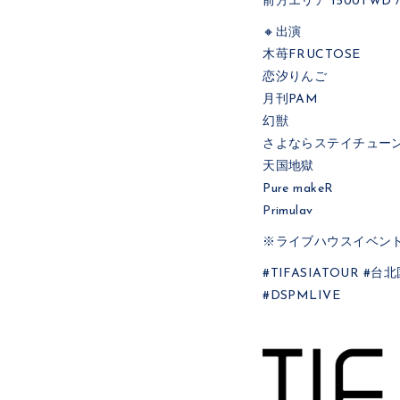
前方エリア 1500TWD /
🔸出演
木苺FRUCTOSE
恋汐りんご
月刊PAM
幻獣
さよならステイチュー
天国地獄
Pure makeR
Primulav
※ライブハウスイベン
#TIFASIATOUR #
#DSPMLIVE