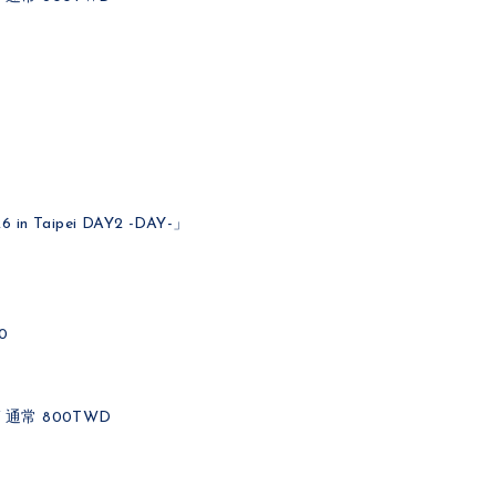
 in Taipei DAY2 -DAY-」
0
 通常 800TWD